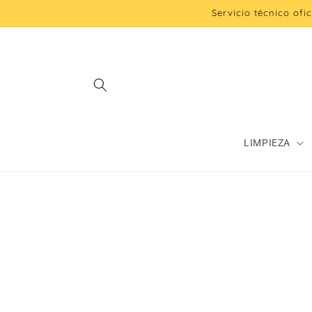
Ir
Servicio técnico ofi
directamente
al contenido
LIMPIEZA
Ir
directamente
a la
información
del producto