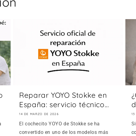
ión
o
Reparar YOYO Stokke en
¿
España: servicio técnico...
d
14 DE MARZO DE 2026
13
a
El cochecito YOYO de Stokke se ha
S
convertido en uno de los modelos más
c