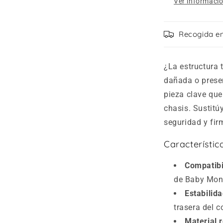
Ver informació
Recogida en
¿La estructura 
dañada o prese
pieza clave que
chasis. Sustitú
seguridad y fir
Característic
Compatibi
de Baby Mon
Estabilid
trasera del 
Material r