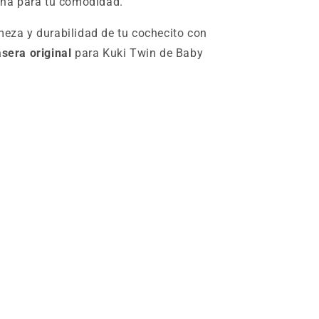
ña para tu comodidad.
meza y durabilidad de tu cochecito con
asera original
para Kuki Twin de Baby