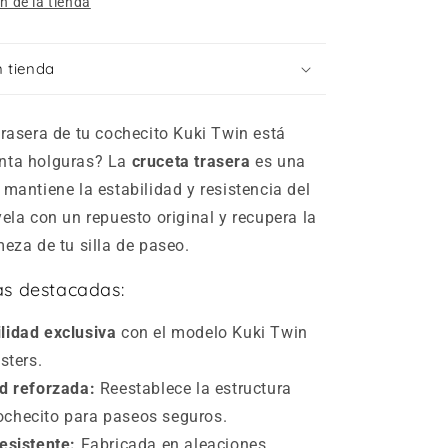
n de la tienda
 tienda
trasera de tu cochecito Kuki Twin está
nta holguras? La
cruceta trasera
es una
 mantiene la estabilidad y resistencia del
yela con un repuesto original y recupera la
meza de tu silla de paseo.
as destacadas:
lidad exclusiva
con el modelo Kuki Twin
sters.
ad reforzada:
Reestablece la estructura
cochecito para paseos seguros.
esistente:
Fabricada en aleaciones