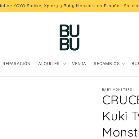
cial de YOYO Stokke, Xplory y Baby Monsters en España · Solici
REPARACIÓN
ALQUILER
VENTA
RECAMBIOS
BU
BABY MONSTERS
CRUC
Kuki 
Monst