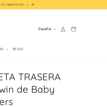
ta tu reparación →
Iniciar
I
Carrito
Español
sesión
d
i
o
BU
BLOG!
m
a
ETA TRASERA
Twin de Baby
ers