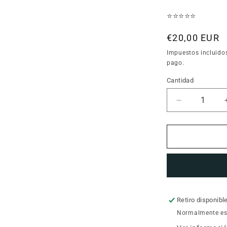
⭐⭐⭐⭐⭐
Precio
€20,00 EUR
habitual
Impuestos incluido
pago.
Cantidad
Cantidad
Reducir
cantidad
para
CRUCETA
TRASERA
Kuki
Twin
de
Baby
Monsters
Retiro disponibl
Normalmente est