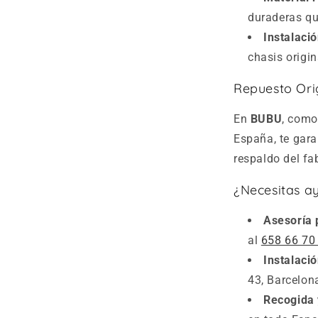
duraderas que
Instalació
chasis origin
Repuesto Ori
En
BUBU
, como 
España, te gara
respaldo del fa
¿Necesitas ay
Asesoría 
al
658 66 70
Instalació
43, Barcelon
Recogida 