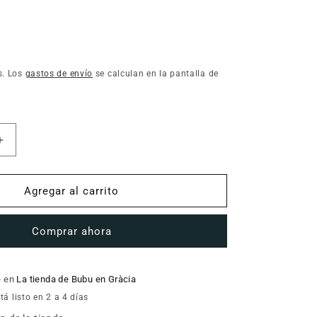
s. Los
gastos de envío
se calculan en la pantalla de
Aumentar
cantidad
para
CRUCETA
Agregar al carrito
TRASERA
Kuki
Comprar ahora
Twin
de
Baby
Monsters
e en
La tienda de Bubu en Gràcia
á listo en 2 a 4 días