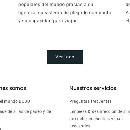
populares del mundo gracias a su
de
e
ligereza, su sistema de plegado compacto
A
y su capacidad para viajar...
el
Ver todo
nes somos
Nuestros servicios
s el mundo BUBU
Preguntas frecuentes
ce de sillas de paseo y de
Limpieza & desinfección de sill
de coche, cochecitos y más
accesorios
a