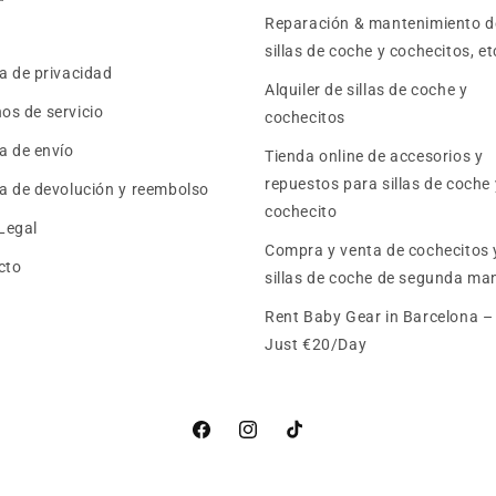
Reparación & mantenimiento d
sillas de coche y cochecitos, et
ca de privacidad
Alquiler de sillas de coche y
os de servicio
cochecitos
ca de envío
Tienda online de accesorios y
repuestos para sillas de coche 
ca de devolución y reembolso
cochecito
Legal
Compra y venta de cochecitos 
cto
sillas de coche de segunda ma
Rent Baby Gear in Barcelona 
Just €20/Day
Facebook
Instagram
TikTok