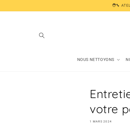
et
🧑‍🔧 AT
passer
au
contenu
NOUS NETTOYONS
N
Entret
votre p
1 MARS 2024