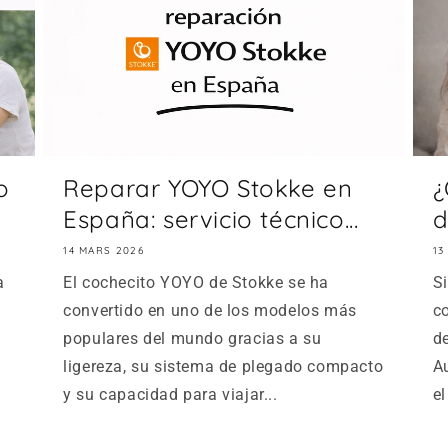
o
Reparar YOYO Stokke en
¿
España: servicio técnico...
d
14 MARS 2026
13
a
El cochecito YOYO de Stokke se ha
S
convertido en uno de los modelos más
c
populares del mundo gracias a su
de
e
ligereza, su sistema de plegado compacto
A
y su capacidad para viajar...
el