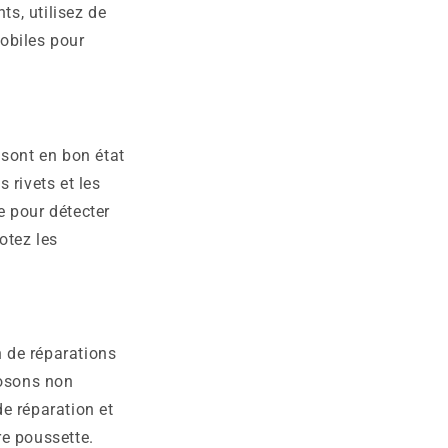
ts, utilisez de
mobiles pour
 sont en bon état
s rivets et les
e pour détecter
otez les
.
n de réparations
posons non
e réparation et
re poussette.