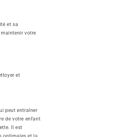
té et sa
 maintenir votre
ttoyer et
i peut entraîner
re de votre enfant
te. Il est
s optimales et la