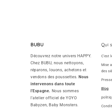
BUBU
Qui 
Découvrez notre univers HAPPY.
C'est
Chez BUBU, nous nettoyons,
Mise a
réparons, louons, achetons et
des si
vendons des poussettes.
Nous
Press
intervenons dans toute
Blog
l'Espagne.
Nous sommes
politi
l'atelier officiel de YOYO
Babyzen, Baby Monsters.
Condit