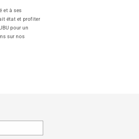
é et à ses
 état et profiter
BUBU pour un
ons sur nos