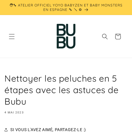
et
🧑‍🔧 ATELIER OFFICIEL YOYO BABYZEN ET BABY MONSTERS
passer
EN ESPAGNE 🔧 🪛 ⚙️
au
contenu
Panier
Nettoyer les peluches en 5
étapes avec les astuces de
Bubu
4 MAI 2023
SI VOUS L'AVEZ AIMÉ, PARTAGEZ-LE :)